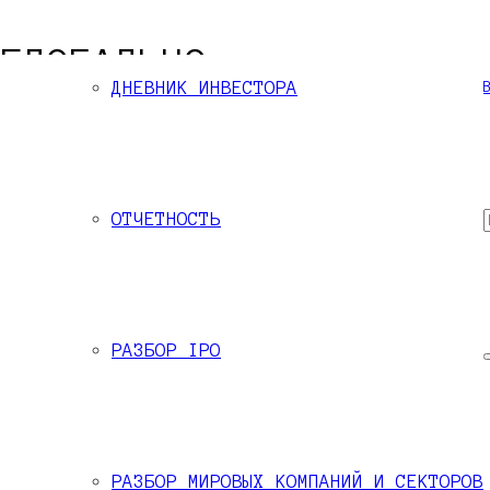
ГЛОБАЛЬНО
ДНЕВНИК ИНВЕСТОРА
 финансовых рынках
по всему миру. Мы инве
— прирост капитала и
стабильный пассивный
ас наиболее выгодно вкладывать капитал!
ОТЧЕТНОСТЬ
РАЗБОР IPO
РАЗБОР МИРОВЫХ КОМПАНИЙ И СЕКТОРОВ