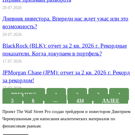
20.07.2026
Дневник инвестора. Впереди нас ждет ужас или это
возможность?
20.07.2026
BlackRock (BLK): отчет за 2 кв. 2026 г. Рекордные
показатели. Когда докупаем в портфель?
17.07.2026
JPMorgan Chase (JPM): отчет за 2 кв. 2026 г. Рекорд
за рекордом!
17.07.2026
PREVIOUS
1
2
3
4
5
6
…
434
ДАЛЕЕ
Проект The Wall Street Pro создан трейдером и инвестором Дмитрием
Черемушкиным для написания аналитических материалов по
финансовым рынкам.