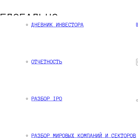
ГЛОБАЛЬНО
ДНЕВНИК ИНВЕСТОРА
 финансовых рынках
по всему миру. Мы инве
— прирост капитала и
стабильный пассивный
ас наиболее выгодно вкладывать капитал!
ОТЧЕТНОСТЬ
РАЗБОР IPO
РАЗБОР МИРОВЫХ КОМПАНИЙ И СЕКТОРОВ