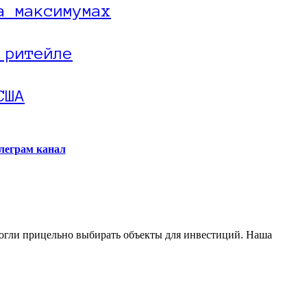
а максимумах
 ритейле
США
леграм канал
могли прицельно выбирать объекты для инвестиций. Наша