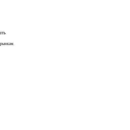
ать
 рынкам.