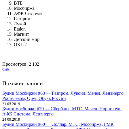
ВТБ
Мосбиржа
АФК Система
Газпром
Лукойл
Etalon
Магнит
Детский мир
ОКГ-2
Просмотров:
2 182
бмб
Похожие записи
Будни Мосбиржи #63 — Газпром, Лукойл, Мечел, Ленэнерго,
Ростелеком, Qiwi, Обувь России
21.05.2019
Будни мосбиржи #70 — Сбербанк, МТС, Мечел, Норникель,
АФК Система, Ленэнерго
24.09.2019
Будни Мосбиржи #60 — Доллар, МТС, Мосбиржа, ГМК