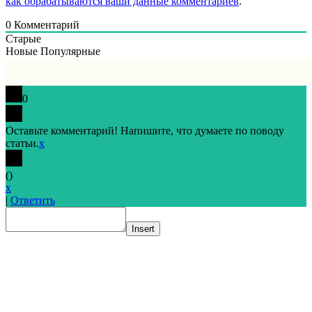
как обрабатываются ваши данные комментариев
.
0
Комментарий
Старые
Новые
Популярные
0
Оставьте комментарий! Напишите, что думаете по поводу
статьи.
x
(
)
x
|
Ответить
Insert