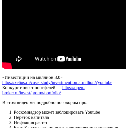
«Инвестиции на миллион 3.0» —
https://xelius.ru/case_study/investment-on-a-million/?youtube
Конкурс инвест портфелей —
https://open-
broker.ru/invest/promo/portfolio/
В этом видео мы подробно поговорим про:
Роскомнадзор может заблокировать Youtube
Переток капитала
Инфляция растет
Банк Канады заканчивает количественное смягчение