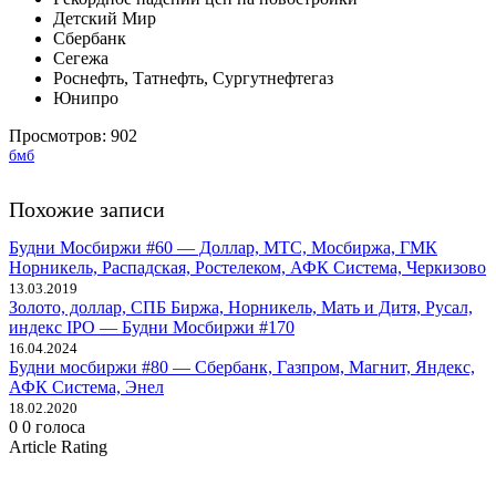
Детский Мир
Сбербанк
Сегежа
Роснефть, Татнефть, Сургутнефтегаз
Юнипро
Просмотров:
902
бмб
Похожие записи
Будни Мосбиржи #60 — Доллар, МТС, Мосбиржа, ГМК
Норникель, Распадская, Ростелеком, АФК Система, Черкизово
13.03.2019
Золото, доллар, СПБ Биржа, Норникель, Мать и Дитя, Русал,
индекс IPO — Будни Мосбиржи #170
16.04.2024
Будни мосбиржи #80 — Сбербанк, Газпром, Магнит, Яндекс,
АФК Система, Энел
18.02.2020
0
0
голоса
Article Rating