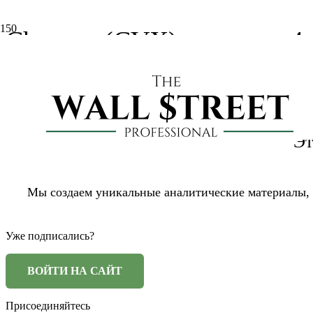
Chevron (CVX): отчет за 4 
4 года назад
xelius
Отчетность США
Эт
Мы создаем уникальные аналитические материалы,
Уже подписались?
Присоединяйтесь