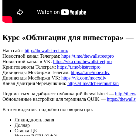
Курс «Облигации для инвестора»
—
Наш сайт:
http://thewallstreet.pro/
Новостной канал Телеграм:
https://t.me/thewallstreetpro
Новостной канал в VK:
https://vk.com/thewallstreetpro
Криптовалюты Телеграм:
https://t.me/bitstreetpro
Дивиденды Мосбиржи Телегам:
https://t.me/moexdiv
Дивиденды Мосбиржи VK:
https://vk.com/moexdiv
Канал Дмитрия Черемушкина:
https://t.me/dcheremushkin
Подписаться на дайджест публикаций thewallstreet —
http://thew
Обновленные настройки для терминала QUIK —
https://thewalls
В этом видео мы подробно поговорим про:
Ликвидность юаня
Доллар
Ставка ЦБ