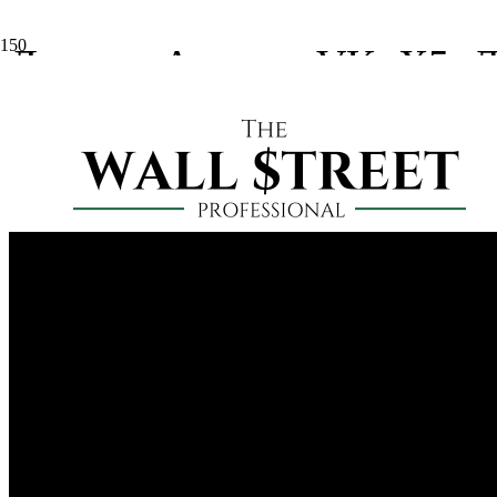
Доллар, Алроса, VK, X5, 
2 года назад
Михаил Михайлов
Без рубрики
,
БМБ
Продолжаем наблюдать за ключевыми событиями на российском