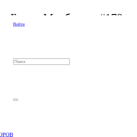
з — Будни Мосбиржи #178
Войти
ОРОВ