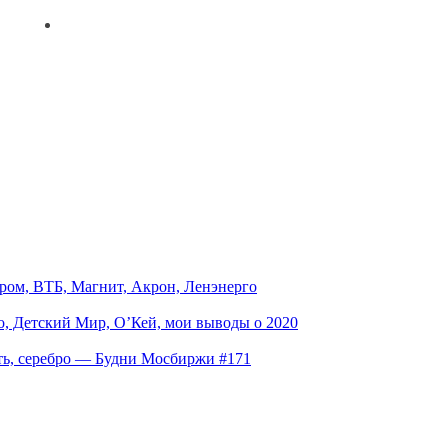
ом, ВТБ, Магнит, Акрон, Ленэнерго
о, Детский Мир, O’Кей, мои выводы о 2020
фть, серебро — Будни Мосбиржи #171