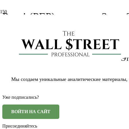
Pepsi (PEP): отчет за 3 кв
2 года назад
xelius
Отчетность США
Эт
Мы создаем уникальные аналитические материалы,
Уже подписались?
Присоединяйтесь