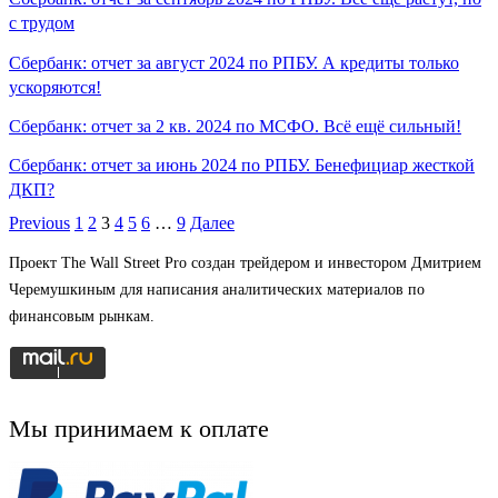
с трудом
Сбербанк: отчет за август 2024 по РПБУ. А кредиты только
ускоряются!
Сбербанк: отчет за 2 кв. 2024 по МСФО. Всё ещё сильный!
Сбербанк: отчет за июнь 2024 по РПБУ. Бенефициар жесткой
ДКП?
Previous
1
2
3
4
5
6
…
9
Далее
Проект The Wall Street Pro создан трейдером и инвестором Дмитрием
Черемушкиным для написания аналитических материалов по
финансовым рынкам.
Мы принимаем к оплате