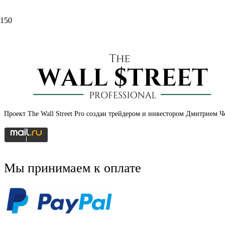
asx
Аэропорт Сиднея (SYD): еще один инфраструктурный объект 
Выбираем лучшие биржи для покупки. NYSE, NASDAQ, CME
Разбор: Hong Kong Stock Exchange, Toronto Stock Exchange и Aus
Проект The Wall Street Pro создан трейдером и инвестором Дмитрием
Мы принимаем к оплате