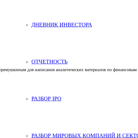
ДНЕВНИК ИНВЕСТОРА
для инвестиций
, LSE, TSX, ASX, SGX, HKSE, EURONEXT
tralia Stock Exchange
ОТЧЕТНОСТЬ
 Черемушкиным для написания аналитических материалов по финансовым
РАЗБОР IPO
РАЗБОР МИРОВЫХ КОМПАНИЙ И СЕКТ