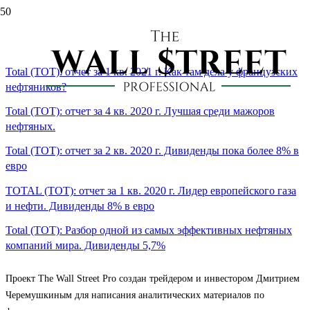
fp
Total (TOT): отчет за 1 кв. 2021 г. Как там дела у французских
нефтяников?
Total (TOT): отчет за 4 кв. 2020 г. Лучшая среди мажоров
нефтяных.
Total (TOT): отчет за 2 кв. 2020 г. Дивиденды пока более 8% в
евро
TOTAL (TOT): отчет за 1 кв. 2020 г. Лидер европейского газа
и нефти. Дивиденды 8% в евро
Total (TOT): Разбор одной из самых эффективных нефтяных
компаний мира. Дивиденды 5,7%
Проект The Wall Street Pro создан трейдером и инвестором Дмитрием
Черемушкиным для написания аналитических материалов по