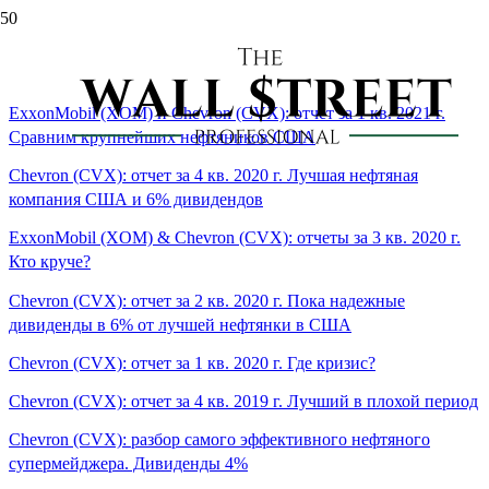
cvx
ExxonMobil (XOM) и Chevron (CVX): отчет за 1 кв. 2021 г.
Сравним крупнейших нефтяников США
Chevron (CVX): отчет за 4 кв. 2020 г. Лучшая нефтяная
компания США и 6% дивидендов
ExxonMobil (XOM) & Chevron (CVX): отчеты за 3 кв. 2020 г.
Кто круче?
Chevron (CVX): отчет за 2 кв. 2020 г. Пока надежные
дивиденды в 6% от лучшей нефтянки в США
Chevron (CVX): отчет за 1 кв. 2020 г. Где кризис?
Chevron (CVX): отчет за 4 кв. 2019 г. Лучший в плохой период
Chevron (CVX): разбор самого эффективного нефтяного
супермейджера. Дивиденды 4%